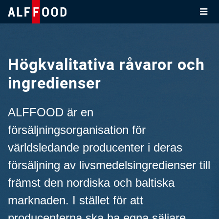
Skip
to
content
Högkvalitativa råvaror och
ingredienser
ALFFOOD är en
försäljningsorganisation för
världsledande producenter i deras
försäljning av livsmedelsingredienser till
främst den nordiska och baltiska
marknaden. I stället för att
producenterna ska ha egna säljare